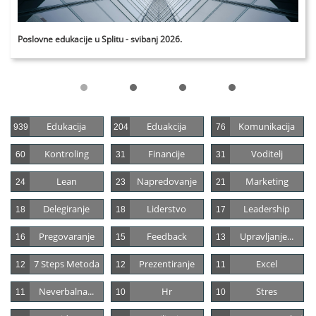
Poslovne edukacije u Splitu - svibanj 2026.
Edukacija
Eduakcija
Komunikacija
939
204
76
Kontroling
Financije
Voditelj
60
31
31
Lean
Napredovanje
Marketing
24
23
21
Delegiranje
Liderstvo
Leadership
18
18
17
Pregovaranje
Feedback
Upravljanje...
16
15
13
7 Steps Metoda
Prezentiranje
Excel
12
12
11
Neverbalna...
Hr
Stres
11
10
10