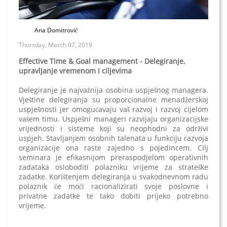
Ana Domitrović
Thursday, March 07, 2019
Effective Time & Goal management - Delegiranje,
upravljanje vremenom i ciljevima
Delegiranje je najvažnija osobina uspješnog managera.
Vještine delegiranja su proporcionalne menadžerskoj
uspješnosti jer omogućavaju vaš razvoj i razvoj cijelom
vašem timu. Uspješni manageri razvijaju organizacijske
vrijednosti i sisteme koji su neophodni za održivi
uspjeh. Stavljanjem osobnih talenata u funkciju razvoja
organizacije ona raste zajedno s pojedincem. Cilj
seminara je efikasnijom preraspodjelom operativnih
zadataka osloboditi polazniku vrijeme za strateške
zadatke. Korištenjem delegiranja u svakodnevnom radu
polaznik će moći racionalizirati svoje poslovne i
privatne zadatke te tako dobiti prijeko potrebno
vrijeme.