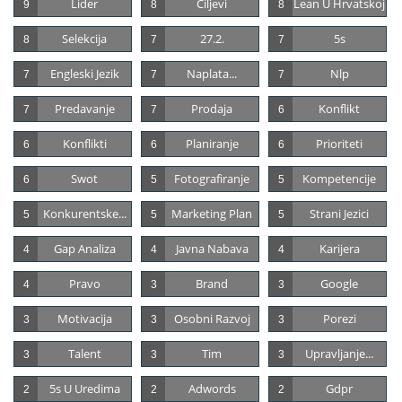
Lider
Ciljevi
Lean U Hrvatskoj
9
8
8
Selekcija
27.2.
5s
8
7
7
Engleski Jezik
Naplata...
Nlp
7
7
7
Predavanje
Prodaja
Konflikt
7
7
6
Konflikti
Planiranje
Prioriteti
6
6
6
Swot
Fotografiranje
Kompetencije
6
5
5
Konkurentske...
Marketing Plan
Strani Jezici
5
5
5
Gap Analiza
Javna Nabava
Karijera
4
4
4
Pravo
Brand
Google
4
3
3
Motivacija
Osobni Razvoj
Porezi
3
3
3
Talent
Tim
Upravljanje...
3
3
3
5s U Uredima
Adwords
Gdpr
2
2
2