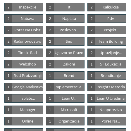
Inspekcije
It
Kalkulcija
2
2
2
Nabava
Naplata
Pdv
2
2
2
Porez Na Dobit
Poslovno...
Projekti
2
2
2
Računovodstvo
Seo
Team Building
2
2
2
Timski Rad
Ugovorno Pravo
Upravljanje...
2
2
2
Webshop
Zakoni
5+ Edukacija
2
2
1
5s U Proizvodnji
Brend
Brendiranje
1
1
1
Google Analystics
Implementacija...
Insights Metoda
1
1
1
Isplate...
Lean U...
Lean U Uredima
1
1
1
Manager
Microsoft
Neoporezivo
1
1
1
Online
Organizacija
Porez Na...
1
1
1