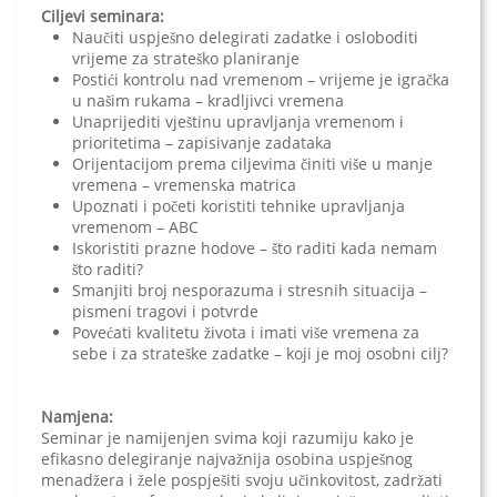
Ciljevi seminara:
Naučiti uspješno delegirati zadatke i osloboditi
vrijeme za strateško planiranje
Postići kontrolu nad vremenom – vrijeme je igračka
u našim rukama – kradljivci vremena
Unaprijediti vještinu upravljanja vremenom i
prioritetima – zapisivanje zadataka
Orijentacijom prema ciljevima činiti više u manje
vremena – vremenska matrica
Upoznati i početi koristiti tehnike upravljanja
vremenom – ABC
Iskoristiti prazne hodove – što raditi kada nemam
što raditi?
Smanjiti broj nesporazuma i stresnih situacija –
pismeni tragovi i potvrde
Povećati kvalitetu života i imati više vremena za
sebe i za strateške zadatke – koji je moj osobni cilj?
Namjena:
Seminar je namijenjen svima koji razumiju kako je
efikasno delegiranje najvažnija osobina uspješnog
menadžera i žele pospješiti svoju učinkovitost, zadržati