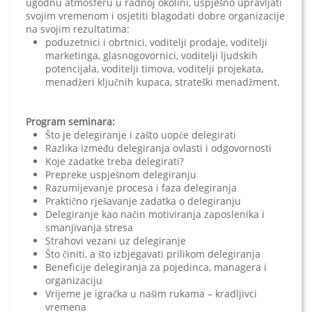
ugodnu atmosferu u radnoj okolini, uspješno upravljati
svojim vremenom i osjetiti blagodati dobre organizacije
na svojim rezultatima:
poduzetnici i obrtnici, voditelji prodaje, voditelji
marketinga, glasnogovornici, voditelji ljudskih
potencijala, voditelji timova, voditelji projekata,
menadžeri ključnih kupaca, strateški menadžment.
Program seminara:
Što je delegiranje i zašto uopće delegirati
Razlika između delegiranja ovlasti i odgovornosti
Koje zadatke treba delegirati?
Prepreke uspješnom delegiranju
Razumijevanje procesa i faza delegiranja
Praktično rješavanje zadatka o delegiranju
Delegiranje kao način motiviranja zaposlenika i
smanjivanja stresa
Strahovi vezani uz delegiranje
Što činiti, a što izbjegavati prilikom delegiranja
Beneficije delegiranja za pojedinca, managera i
organizaciju
Vrijeme je igračka u našim rukama – kradljivci
vremena