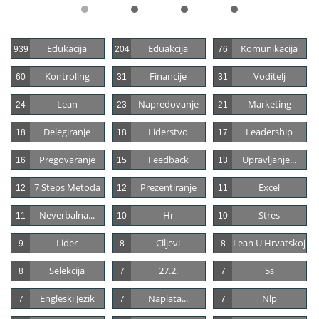
Edukacija
Eduakcija
Komunikacija
939
204
76
Kontroling
Financije
Voditelj
60
31
31
Lean
Napredovanje
Marketing
24
23
21
Delegiranje
Liderstvo
Leadership
18
18
17
Pregovaranje
Feedback
Upravljanje...
16
15
13
7 Steps Metoda
Prezentiranje
Excel
12
12
11
Neverbalna...
Hr
Stres
11
10
10
Lider
Ciljevi
Lean U Hrvatskoj
9
8
8
Selekcija
27.2.
5s
8
7
7
Engleski Jezik
Naplata...
Nlp
7
7
7