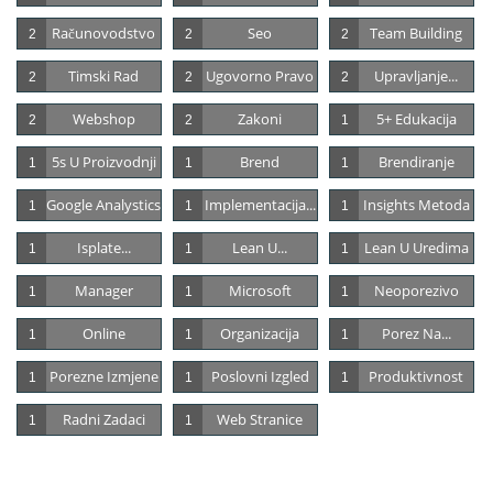
Računovodstvo
Seo
Team Building
2
2
2
Timski Rad
Ugovorno Pravo
Upravljanje...
2
2
2
Webshop
Zakoni
5+ Edukacija
2
2
1
5s U Proizvodnji
Brend
Brendiranje
1
1
1
Google Analystics
Implementacija...
Insights Metoda
1
1
1
Isplate...
Lean U...
Lean U Uredima
1
1
1
Manager
Microsoft
Neoporezivo
1
1
1
Online
Organizacija
Porez Na...
1
1
1
Porezne Izmjene
Poslovni Izgled
Produktivnost
1
1
1
Radni Zadaci
Web Stranice
1
1