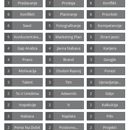
Predavanje
Prodaja
Konflikt
7
7
6
Konflikti
Planiranje
Prioriteti
6
6
6
Swot
Fotografiranje
Kompetencije
6
5
5
Konkurentske...
Marketing Plan
Strani Jezici
5
5
5
Gap Analiza
Javna Nabava
Karijera
4
4
4
Pravo
Brand
Google
4
3
3
Motivacija
Osobni Razvoj
Porezi
3
3
3
Talent
Tim
Upravljanje...
3
3
3
5s U Uredima
Adwords
Gdpr
2
2
2
Inspekcije
It
Kalkulcija
2
2
2
Nabava
Naplata
Pdv
2
2
2
Porez Na Dobit
Poslovno...
Projekti
2
2
2