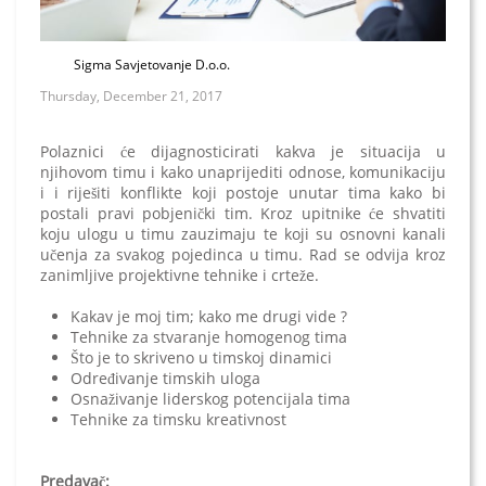
Sigma Savjetovanje D.o.o.
Thursday, December 21, 2017
Polaznici će dijagnosticirati kakva je situacija u
njihovom timu i kako unaprijediti odnose, komunikaciju
i i riješiti konflikte koji postoje unutar tima kako bi
postali pravi pobjenički tim. Kroz upitnike će shvatiti
koju ulogu u timu zauzimaju te koji su osnovni kanali
učenja za svakog pojedinca u timu. Rad se odvija kroz
zanimljive projektivne tehnike i crteže.
Kakav je moj tim; kako me drugi vide ?
Tehnike za stvaranje homogenog tima
Što je to skriveno u timskoj dinamici
Određivanje timskih uloga
Osnaživanje liderskog potencijala tima
Tehnike za timsku kreativnost
Predavač: