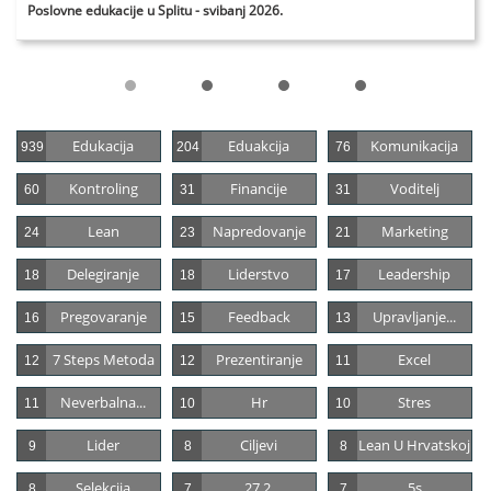
Poslovne edukacije u Splitu - svibanj 2026.
Edukacija
Eduakcija
Komunikacija
939
204
76
Kontroling
Financije
Voditelj
60
31
31
Lean
Napredovanje
Marketing
24
23
21
Delegiranje
Liderstvo
Leadership
18
18
17
Pregovaranje
Feedback
Upravljanje...
16
15
13
7 Steps Metoda
Prezentiranje
Excel
12
12
11
Neverbalna...
Hr
Stres
11
10
10
Lider
Ciljevi
Lean U Hrvatskoj
9
8
8
Selekcija
27.2.
5s
8
7
7