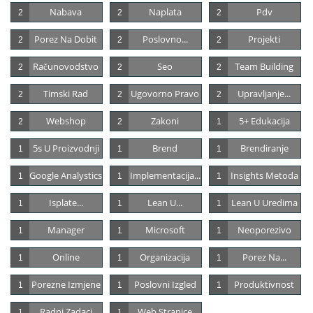
Nabava
Naplata
Pdv
2
2
2
Porez Na Dobit
Poslovno...
Projekti
2
2
2
Računovodstvo
Seo
Team Building
2
2
2
Timski Rad
Ugovorno Pravo
Upravljanje...
2
2
2
Webshop
Zakoni
5+ Edukacija
2
2
1
5s U Proizvodnji
Brend
Brendiranje
1
1
1
Google Analystics
Implementacija...
Insights Metoda
1
1
1
Isplate...
Lean U...
Lean U Uredima
1
1
1
Manager
Microsoft
Neoporezivo
1
1
1
Online
Organizacija
Porez Na...
1
1
1
Porezne Izmjene
Poslovni Izgled
Produktivnost
1
1
1
Radni Zadaci
Web Stranice
1
1