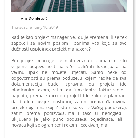
Ana Domitrović
Thursday, January 10, 2019
Radite kao projekt manager već dulje vremena ili se tek
započeli sa novim poslom i zanima Vas koje su sve
dužnosti uspješnog projekt managera?
Biti projekt manager je malo zeznuto - imate u isto
vrijeme odgovornost na više različitih lokacija, a na
većinu ipak ne možete utjecati. Samo neke od
odgovornosti su prema poduzeću kojem radite da sva
dokumentacija bude ispravna, da projekt ide
planiranim tokom, zatim da funkcionira fakturiranje i
naplata, prema kupcu da projekt ide kako je planiran,
da budete uvijek dostupni, zatim prema članovima
projektnog tima (koji često nisu svi iz Vašeg poduzeća),
zatim prema podizvođačima i tako u nedogled -
uključeno je jako puno poduzeća, pojedinaca, ali i
novaca koji se ograničeni rokom i očekivanjima.