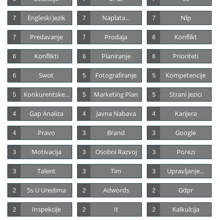
Engleski Jezik
Naplata...
Nlp
7
7
7
Predavanje
Prodaja
Konflikt
7
7
6
Konflikti
Planiranje
Prioriteti
6
6
6
Swot
Fotografiranje
Kompetencije
6
5
5
Konkurentske...
Marketing Plan
Strani Jezici
5
5
5
Gap Analiza
Javna Nabava
Karijera
4
4
4
Pravo
Brand
Google
4
3
3
Motivacija
Osobni Razvoj
Porezi
3
3
3
Talent
Tim
Upravljanje...
3
3
3
5s U Uredima
Adwords
Gdpr
2
2
2
Inspekcije
It
Kalkulcija
2
2
2